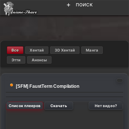
+
поиск
Все
Хентай
3D Хентай
Манга
Этти
Анонсы
[SFM] FaustTerm Compilation
Список плееров
Скачать
Нет видео?