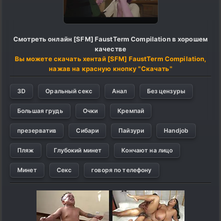
Смотреть онлайн [SFM] FaustTerm Compilation в хорошем
качестве
Вы можете скачать хентай [SFM] FaustTerm Compilation,
нажав на красную кнопку "Скачать"
3D
Оральный секс
Анал
Без цензуры
Большая грудь
Очки
Кремпай
презерватив
Сибари
Пайзури
Handjob
Пляж
Глубокий минет
Кончают на лицо
Минет
Секс
говоря по телефону