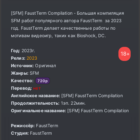
[SFM] FaustTerm Compilation - Большая компиляция
SFM работ популярного автора FaustTerm за 2023
год. FaustTerm делает качественные работы по
мотивам видеоигр, таких как Bioshock, DC.
Год:
2023г.
18+
Релиз:
2023
Источник:
Оригинал
Жанры:
SFM
Качество:
720p
Перевод:
нет
Английское название:
[SFM] FaustTerm Compilation
Продолжительность:
1эп. 22мин.
Оригинальное название:
[SFM] FaustTerm Compilation
Режиссёр:
FaustTerm
Студия:
FaustTerm