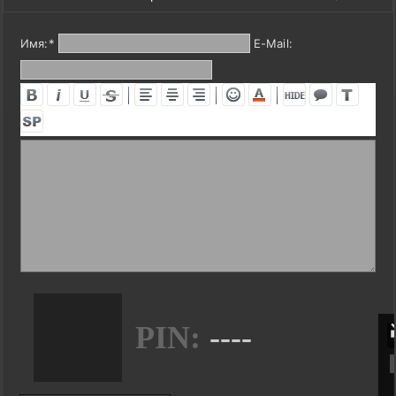
Имя:
*
E-Mail:
PIN:
----