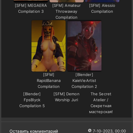
[SFM] MEGAERA
[SFM] Amateur
[SFM] Alessio
Compilation 3
Throwaway
Compilation
Compilation
[SFM]
[Blender]
RapidBanana
KaieVieArtist
Compilation
Compilation 2
[Blender]
[SFM] Demon
The Secret
FpsBlyck
Worship Juri
Atelier /
Compilation 5
Секретная
мастерская!
Оставить комментарий
7-10-2023, 00:00