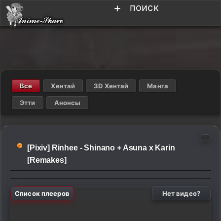
+
поиск
Все
Хентай
3D Хентай
Манга
Этти
Анонсы
[Pixiv] Rinhee - Shinano + Asuna x Karin
[Remakes]
Список плееров
Нет видео?