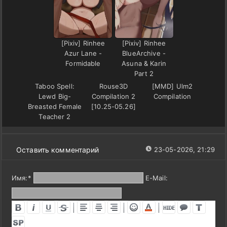
[Pixiv] Rinhee
[Pixiv] Rinhee
Azur Lane -
BlueArchive -
Formidable
Asuna & Karin
Part 2
Taboo Spell:
Rouse3D
[MMD] Ulm2
Lewd Big-
Compilation 2
Compilation
Breasted Female
[10.25-05.26]
Teacher 2
Оставить комментарий
23-05-2026, 21:29
Имя:
*
E-Mail: