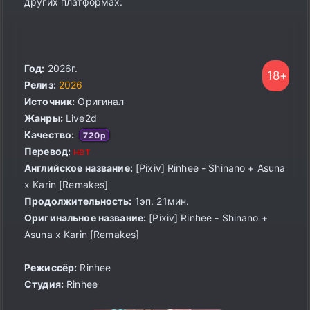
других платформах.
Год:
2026г.
18+
Релиз:
2026
Источник:
Оригинал
Жанры:
Live2d
Качество:
720p
Перевод:
нет
Английское название:
[Pixiv] Rinhee - Shinano + Asuna
x Karin [Remakes]
Продолжительность:
1эп. 21мин.
Оригинальное название:
[Pixiv] Rinhee - Shinano +
Asuna x Karin [Remakes]
Режиссёр:
Rinhee
Студия:
Rinhee